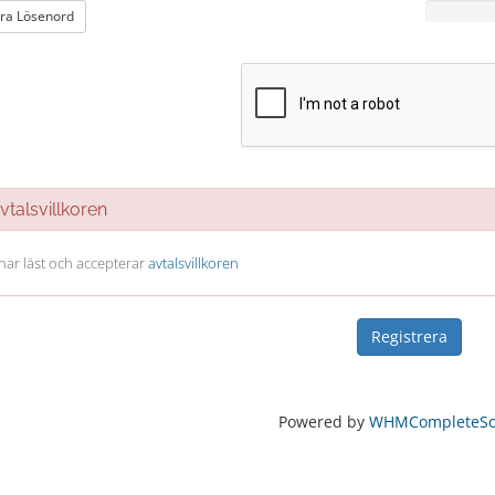
ra Lösenord
talsvillkoren
 har läst och accepterar
avtalsvillkoren
Powered by
WHMCompleteSol