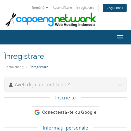
Română
Autentificare
Înregistrare
Coșul meu
Navig
Înregistrare
Portal clienți
Înregistrare
Aveți deja un cont la noi?
Inscrie-te
Informații personale