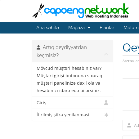
Ana səhifə
Mağaza
Elanlar
Məluma
Qe
Artıq qeydiyyatdan
keçmisiz?
Azerbaija
Mövcud müştəri hesabınız var?
Müştəri girişi butonuna sıxaraq
müştəri panelinizə daxil ola və
hesabınızı idarə edə bilərsiniz.
Giriş
İtirilmiş şifrə yenilənməsi