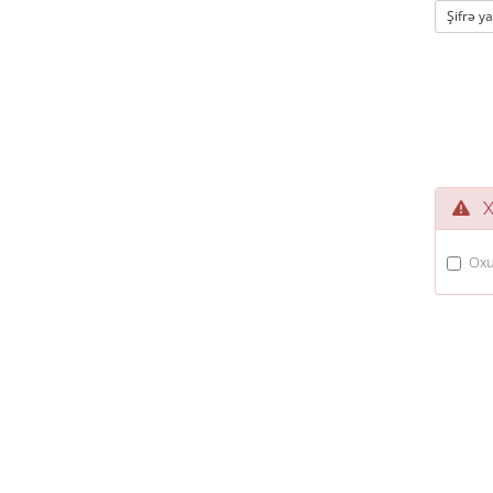
Şifrə y
Xi
Oxu