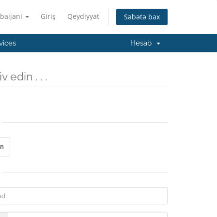
baijani
Giriş
Qeydiyyat
Səbətə bax
vices
Hesab
 edin . . .