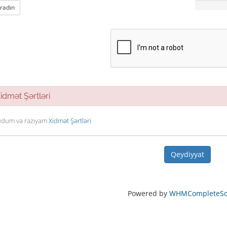
aradın
dmət Şərtləri
dum və razıyam
Xidmət Şərtləri
Powered by
WHMCompleteSol