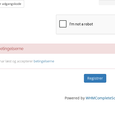
r adgangskode
tingelserne
 har læst og accepterer
betingelserne
Powered by
WHMCompleteSol