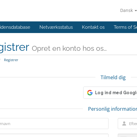
Dansk
idensdatabase
Netværksstatus
Kontakt os
Terms of S
istrer
Opret en konto hos os…
Registrer
Tilmeld dig
Personlig informatio