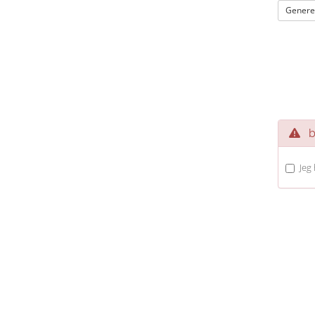
Genere
be
Jeg