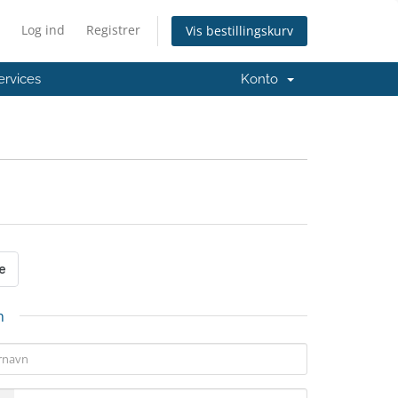
Log ind
Registrer
Vis bestillingskurv
ervices
Konto
n