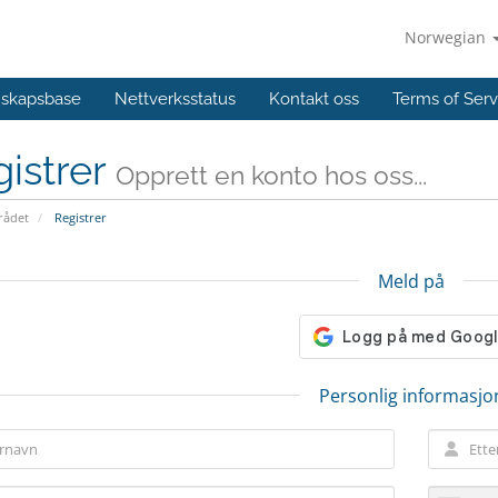
Norwegian
skapsbase
Nettverksstatus
Kontakt oss
Terms of Serv
istrer
Opprett en konto hos oss...
ådet
Registrer
Meld på
Personlig informasjo