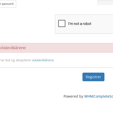
r passord
talevilkårene
 har lest og aksepterer
avtalevilkårene
Powered by
WHMCompleteSol