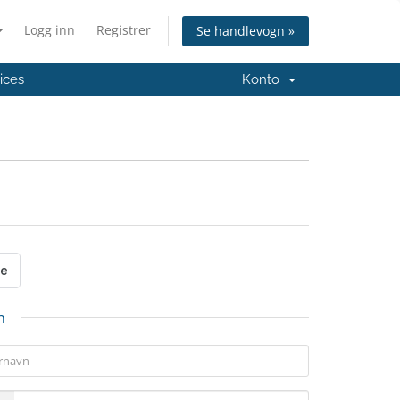
Logg inn
Registrer
Se handlevogn »
ices
Konto
n