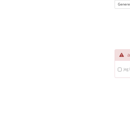
Genere
av
Jeg