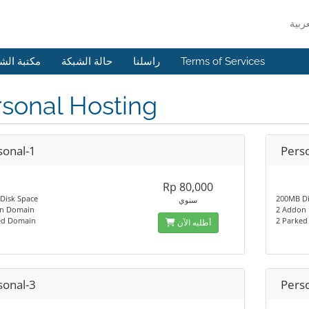
مكتبة الش
حالة الشبكة
راسلنا
Terms of Services
sonal Hosting
sonal-1
Pers
Rp 80,000
Disk Space
200MB Di
سنوي
n Domain
2 Addon
ed Domain
2 Parke
أطلبه الآن
sonal-3
Pers