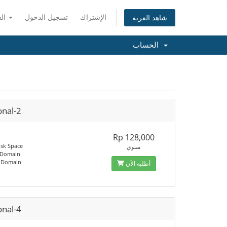
الإشتراك
تسجيل الدخول
العربية
شاهد العربة
الحساب
onal-2
Rp 128,000
sk Space
سنوي
 Domain
d Domain
أطلبه الآن
onal-4